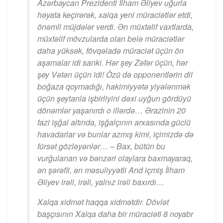
Azərbaycan Prezidenti İlham Əliyev uğurla
həyata keçirərək, xalqa yeni müraciətlər etdi,
önəmli müjdələr verdi. Ən müxtəlif vaxtlarda,
müxtəlif mövzularda olan belə müraciətlər
daha yüksək, fövqəladə müraciət üçün ön
aşamalar idi sanki. Hər şey Zəfər üçün, hər
şey Vətən üçün idi! Özü də opponentlərin dil
boğaza qoymadığı, hakimiyyətə yiyələnmək
üçün şeytanla işbirliyini dəxi uyğun gördüyü
dönəmlər yaşanırdı o illərdə… Ərazinin 20
fazi işğal altında, işğalçının arxasında güclü
havadarlar və bunlar azmış kimi, içimizdə də
fürsət gözləyənlər… – Bax, bütün bu
vurğulanan və bənzəri olaylara baxmayaraq,
ən şərəfli, ən məsuliyyətli And içmiş İlham
Əliyev irəli, irəli, yalnız irəli baxırdı…
Xalqa xidmət haqqa xidmətdir. Dövlət
başçısının Xalqa daha bir müraciəti 8 noyabr