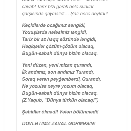
cavab! Tarix bizi gərək belə suallar
qarşısında qoymazdı… Şair necə deyirdi? –
Keçidlərdə ocağımız səngidi,
Yoxuşlarda nəfəsimiz təngidi,
Tarix bir az haqq sözündə ləngidi,
Həqiqətlər çözüm-çözüm olacaq,
Bugün-sabah dünya bizim olacaq.
Yeni düzən, yeni mizan qurandı,
İlk andımız, son andımız Turandı,
Soraq verən peyğəmbərdi, Qurandı,
Nə yozulsa xeyrə yozum olacaq,
Bugün-sabah dünya bizim olacaq.
(Z.Yaqub, “Dünya türkün olacaq!”)
Şəhidlər ölmədi! Vətən bölünmədi!
DÖVLƏTİMİZ ZAVAL GÖRMƏSİN!