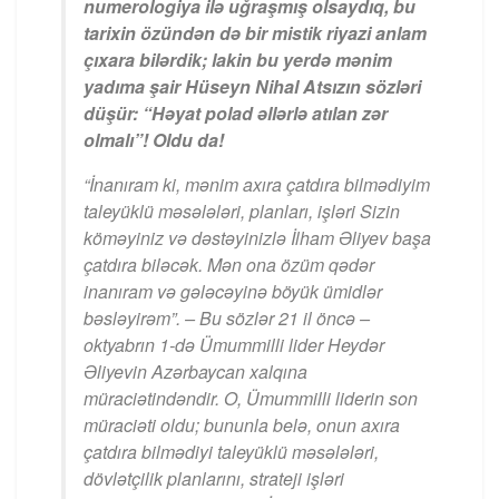
numerologiya ilə uğraşmış olsaydıq, bu
tarixin özündən də bir mistik riyazi anlam
çıxara bilərdik; lakin bu yerdə mənim
yadıma şair Hüseyn Nihal Atsızın sözləri
düşür: “Həyat polad əllərlə atılan zər
olmalı”! Oldu da!
“İnanıram ki, mənim axıra çatdıra bilmədiyim
taleyüklü məsələləri, planları, işləri Sizin
köməyiniz və dəstəyinizlə İlham Əliyev başa
çatdıra biləcək. Mən ona özüm qədər
inanıram və gələcəyinə böyük ümidlər
bəsləyirəm”. – Bu sözlər 21 il öncə –
oktyabrın 1-də Ümummilli lider Heydər
Əliyevin Azərbaycan xalqına
müraciətindəndir. O, Ümummilli liderin son
müraciəti oldu; bununla belə, onun axıra
çatdıra bilmədiyi taleyüklü məsələləri,
dövlətçilik planlarını, strateji işləri