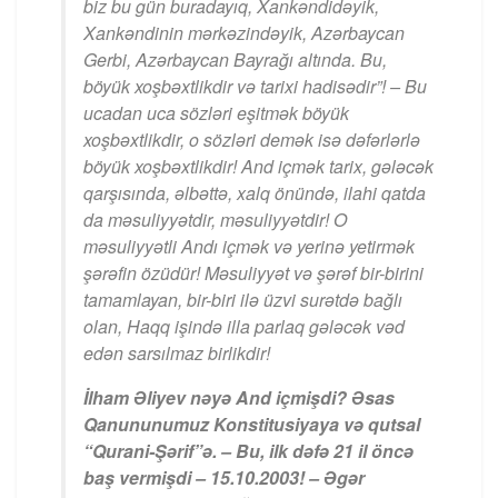
biz bu gün buradayıq, Xankəndidəyik,
Xankəndinin mərkəzindəyik, Azərbaycan
Gerbi, Azərbaycan Bayrağı altında. Bu,
böyük xoşbəxtlikdir və tarixi hadisədir”! – Bu
ucadan uca sözləri eşitmək böyük
xoşbəxtlikdir, o sözləri demək isə dəfərlərlə
böyük xoşbəxtlikdir! And içmək tarix, gələcək
qarşısında, əlbəttə, xalq önündə, ilahi qatda
da məsuliyyətdir, məsuliyyətdir! O
məsuliyyətli Andı içmək və yerinə yetirmək
şərəfin özüdür! Məsuliyyət və şərəf bir-birini
tamamlayan, bir-biri ilə üzvi surətdə bağlı
olan, Haqq işində illa parlaq gələcək vəd
edən sarsılmaz birlikdir!
İlham Əliyev nəyə And içmişdi? Əsas
Qanununumuz Konstitusiyaya və qutsal
“Qurani-Şərif”ə. – Bu, ilk dəfə 21 il öncə
baş vermişdi – 15.10.2003! – Əgər