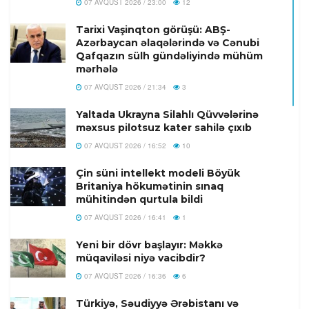
07 AVQUST 2026 / 23:00
12
Tarixi Vaşinqton görüşü: ABŞ-
Azərbaycan əlaqələrində və Cənubi
Qafqazın sülh gündəliyində mühüm
mərhələ
07 AVQUST 2026 / 21:34
3
Yaltada Ukrayna Silahlı Qüvvələrinə
məxsus pilotsuz kater sahilə çıxıb
07 AVQUST 2026 / 16:52
10
Çin süni intellekt modeli Böyük
Britaniya hökumətinin sınaq
mühitindən qurtula bildi
07 AVQUST 2026 / 16:41
1
Yeni bir dövr başlayır: Məkkə
müqaviləsi niyə vacibdir?
07 AVQUST 2026 / 16:36
6
Türkiyə, Səudiyyə Ərəbistanı və