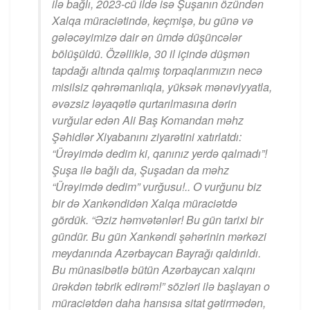
ilə bağlı, 2023-cü ildə isə Şuşanın özündən
Xalqa müraciətində, keçmişə, bu günə və
gələcəyimizə dair ən ümdə düşüncələr
bölüşüldü. Özəlliklə, 30 il içində düşmən
tapdağı altında qalmış torpaqlarımızın necə
misilsiz qəhrəmanlıqla, yüksək mənəviyyatla,
əvəzsiz ləyaqətlə qurtarılmasına dərin
vurğular edən Ali Baş Komandan məhz
Şəhidlər Xiyabanını ziyarətini xatırlatdı:
“Ürəyimdə dedim ki, qanınız yerdə qalmadı”!
Şuşa ilə bağlı da, Şuşadan da məhz
“Ürəyimdə dedim” vurğusu!.. O vurğunu biz
bir də Xankəndidən Xalqa müraciətdə
gördük. “Əziz həmvətənlər! Bu gün tarixi bir
gündür. Bu gün Xankəndi şəhərinin mərkəzi
meydanında Azərbaycan Bayrağı qaldırıldı.
Bu münasibətlə bütün Azərbaycan xalqını
ürəkdən təbrik edirəm!” sözləri ilə başlayan o
müraciətdən daha hansısa sitat gətirmədən,