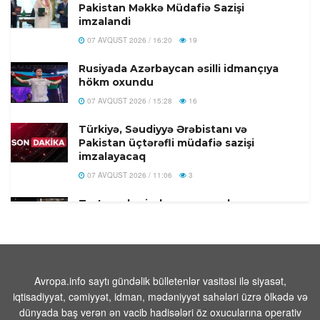
Pakistan Məkkə Müdafiə Sazişi
imzalandi
07 AVQUST 2026 / 16:20
19
Rusiyada Azərbaycan əsilli idmançıya
hökm oxundu
07 AVQUST 2026 / 15:28
16
Türkiyə, Səudiyyə Ərəbistanı və
Pakistan üçtərəfli müdafiə sazişi
imzalayacaq
07 AVQUST 2026 / 11:06
3
Tərtər şəhərində ər və arvadın yanaraq
öldüyü hadisənin qəsdən törədilməsi
bəlli olub-Həbs olunan var
07 AVQUST 2026 / 10:18
8
Beyləqanda 18 yaşlı gənc kanalda
Avropa.info saytı gündəlik bülletenlər vasitəsi ilə siyasət,
bataraq ölüb
iqtisadiyyat, cəmiyyət, idman, mədəniyyət sahələri üzrə ölkədə və
dünyada baş verən ən vacib hadisələri öz oxucularına operativ
07 AVQUST 2026 / 10:04
14