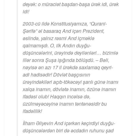
deyək: o müraciət başdan-başa ürək idi, ürək
idi!
2003-cü ildə Konstitusiyamıza, “Qurani-
Şərifə” əl basaraq And içən Prezident,
əslində, yalnız rəsmi And içməklə
qalmamışdı. O, ilk Andın duyğu-
düşüncələrini, ürəyində deyilənləri… bizimlə
illər sonra Şuşa işığında bölüşdü. – Bəli,
nəyisə ən azı 17 il ürəkdə saxlamaq qeyri-
adi hadisədir! Dövlət başçısının
ürəyindəkiləri açıb-tökəcəyi şanlı günə inamı
xalqa inamın, dövlətə inamın, özünə inamın
ifadəsi olub! Haqqın incəlsə də,
üzülməyəcəyinə inamın təntənəsidir bu
ifadəlilik!
İlham Əliyevin And içərkən keçirdiyi duyğu-
düşüncələrdən biri də əcdadın ruhunu şad