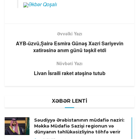
Əkbər Qoşalı
Əvvəlki Yazı
AYB-üzvü,Şairə Esmira Günəş Xəzri Sariyevin
xatirəsinə anım günü təşkil etdi
Növbəti Yazı
Livan İsraili raket atəşinə tutub
XƏBƏR LENTİ
Səudiyyə Ərəbistanının müdafiə naziri:
Məkkə Müdafiə Sazişi regionun və
dünyanın təhlükəsizliyinə töhfə verir