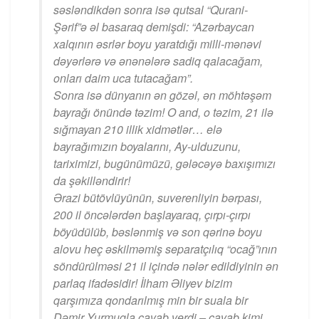
səsləndikdən sonra isə qutsal “Qurani-
Şərif”ə əl basaraq demişdi: “Azərbaycan
xalqının əsrlər boyu yaratdığı milli-mənəvi
dəyərlərə və ənənələrə sadiq qalacağam,
onları daim uca tutacağam”.
Sonra isə dünyanın ən gözəl, ən möhtəşəm
bayrağı önündə təzim! O and, o təzim, 21 ilə
sığmayan 210 illik xidmətlər… elə
bayrağımızın boyalarını, Ay-ulduzunu,
tariximizi, bugünümüzü, gələcəyə baxışımızı
da şəkilləndirir!
Ərazi bütövlüyünün, suverenliyin bərpası,
200 il öncələrdən başlayaraq, çırpı-çırpı
böyüdülüb, bəslənmiş və son qərinə boyu
alovu heç əskilməmiş separatçılıq “ocağ”ının
söndürülməsi 21 il içində nələr edildiyinin ən
parlaq ifadəsidir! İlham Əliyev bizim
qarşımıza qondarılmış min bir suala bir
Dəmir Yurmuqla cavab verdi – cavab kimi