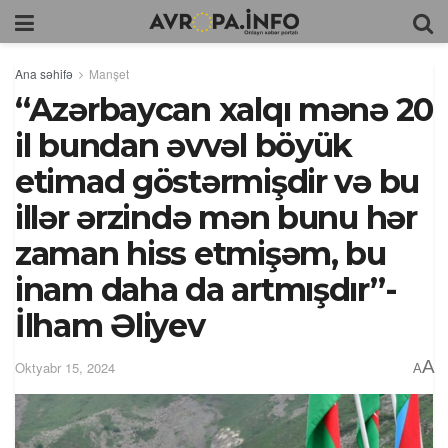
Ana səhifə
Manşet
“Azərbaycan xalqı mənə 20
il bundan əvvəl böyük
etimad göstərmişdir və bu
illər ərzində mən bunu hər
zaman hiss etmişəm, bu
inam daha da artmışdır”-
İlham Əliyev
A
Oktyabr 15, 2024
A