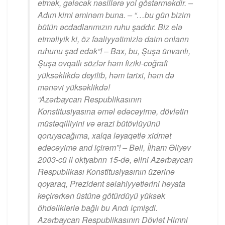
etmək, gələcək nəsillərə yol göstərməkdir. –
Adım kimi əminəm buna. – “…bu gün bizim
bütün əcdadlarımızın ruhu şaddır. Biz elə
etməliyik ki, öz fəaliyyətimizlə daim onların
ruhunu şad edək”! – Bax, bu, Şuşa ünvanlı,
Şuşa ovqatlı sözlər həm fiziki-coğrafi
yüksəklikdə deyilib, həm tarixi, həm də
mənəvi yüksəklikdə!
“Azərbaycan Respublikasının
Konstitusiyasına əməl edəcəyimə, dövlətin
müstəqilliyini və ərazi bütövlüyünü
qoruyacağıma, xalqa ləyaqətlə xidmət
edəcəyimə and içirəm”! – Bəli, İlham Əliyev
2003-cü il oktyabrın 15-də, əlini Azərbaycan
Respublikası Konstitusiyasının üzərinə
qoyaraq, Prezident səlahiyyətlərini həyata
keçirərkən üstünə götürdüyü yüksək
öhdəliklərlə bağlı bu Andı içmişdi.
Azərbaycan Respublikasının Dövlət Himni