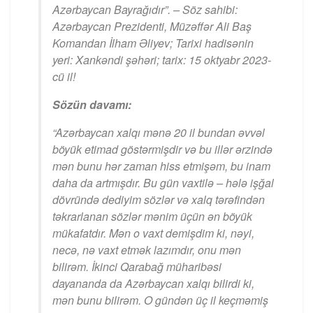
Azərbaycan Bayrağıdır”. – Söz sahibi:
Azərbaycan Prezidenti, Müzəffər Ali Baş
Komandan İlham Əliyev; Tarixi hadisənin
yeri: Xankəndi şəhəri; tarix: 15 oktyabr 2023-
cü il!
Sözün davamı:
“Azərbaycan xalqı mənə 20 il bundan əvvəl
böyük etimad göstərmişdir və bu illər ərzində
mən bunu hər zaman hiss etmişəm, bu inam
daha da artmışdır. Bu gün vaxtilə – hələ işğal
dövründə dediyim sözlər və xalq tərəfindən
təkrarlanan sözlər mənim üçün ən böyük
mükafatdır. Mən o vaxt demişdim ki, nəyi,
necə, nə vaxt etmək lazımdır, onu mən
bilirəm. İkinci Qarabağ müharibəsi
dayananda da Azərbaycan xalqı bilirdi ki,
mən bunu bilirəm. O gündən üç il keçməmiş