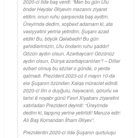
2020-ci ildə baş verdi: “Mən bu gün Ulu
öndər Heydər Əliyevin məzarını ziyarət
etdim, onun ruhu qarşısında baş əydim.
Ürəyimdə dedim, xoşbəxt adamam ki, ata
vəsiyyətini yerinə yetirdim. Şuşanı azad
etdik! Bu, böyük Qələbədir! Bu gün
şəhidlərimizin, Ulu öndərin ruhu şaddır!
Gözün aydın olsun, Azərbaycan! Gözünüz
aydın olsun, Dünya azərbaycanlıları”! – Dillər
əzbəri olmuş bu sözlər o gündə, o yerdə
qalmadı. Prezident 2023-cü il mayın 10-da
elə Şuşanın özündən Xalqa müraciət edirdi.
2020-ci ilin o duyğulu, həyəcanlı, qürurlu və
tarixi 8 noyabr günü Fəxri Xiyabanı ziyarətini
xatırladan Prezident deyirdi: “Ürəyimdə
dedim ki, tapşırıq yerinə yetirildi! Məruzə edir:
Ali Baş Komandan İlham Əliyev”.
Prezidentin 2020-ci ildə Şuşanın qurtuluşu