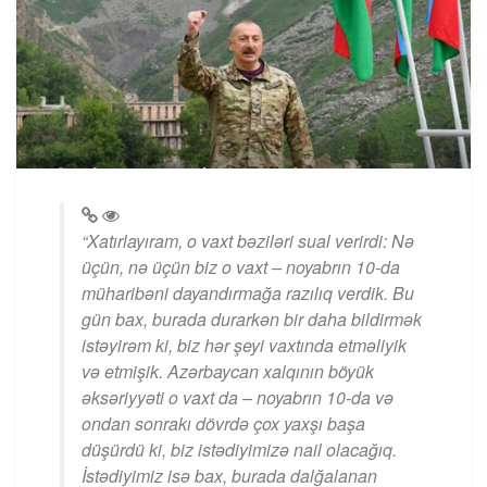
“Xatırlayıram, o vaxt bəziləri sual verirdi: Nə
üçün, nə üçün biz o vaxt – noyabrın 10-da
müharibəni dayandırmağa razılıq verdik. Bu
gün bax, burada durarkən bir daha bildirmək
istəyirəm ki, biz hər şeyi vaxtında etməliyik
və etmişik. Azərbaycan xalqının böyük
əksəriyyəti o vaxt da – noyabrın 10-da və
ondan sonrakı dövrdə çox yaxşı başa
düşürdü ki, biz istədiyimizə nail olacağıq.
İstədiyimiz isə bax, burada dalğalanan