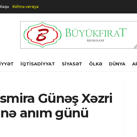
Əlaqə
Köhnə versiya
IYYƏT
İQTISADIYYAT
SIYASƏT
ÖLKƏ
DÜNYA
A
smira Günəş Xəzri
sinə anım günü