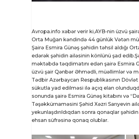
Avropa.info xəbər verir ki,AYB-nin üzvü şai
Orta Muğan kəndində 44 günlük Vətən mühar
Şairə Esmira Günəş şəhidin təhsil aldığı O
edərək şəhidin ailəsinin könlünü şad edib.Ş
məktəbdə təqdimatını edən şairə Esmira Günə
üzvü şair Qənbər Əhmədli, müəllimlər və mək
Tədbir Azərbaycan Respublikasının Dövlət Hi
sükutla yad edilməsi ilə açıq elan olunduqda
sonunda şairə Esmira Günəş kitabını və “
Təşəkkürnaməsini Şəhid Xəzri Sarıyevin ailəs
yekunlaşdırıldıqdan sonra qonaqlar şəhidin
ehsan süfrəsinə qonaq olublar.