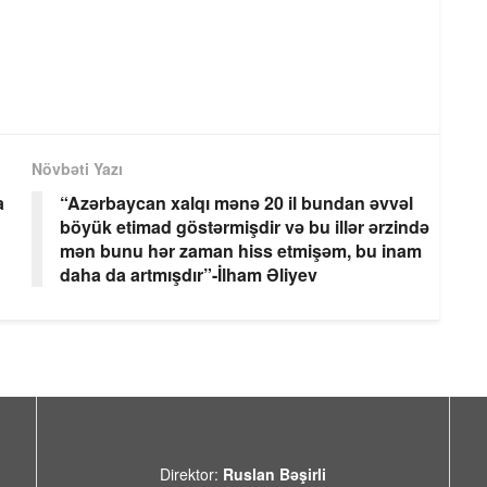
Növbəti Yazı
a
“Azərbaycan xalqı mənə 20 il bundan əvvəl
böyük etimad göstərmişdir və bu illər ərzində
mən bunu hər zaman hiss etmişəm, bu inam
daha da artmışdır”-İlham Əliyev
Direktor:
Ruslan Bəşirli