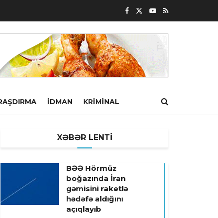
RAŞDIRMA
İDMAN
KRIMINAL
XƏBƏR LENTİ
BƏƏ Hörmüz
boğazında İran
gəmisini raketlə
hədəfə aldığını
açıqlayıb