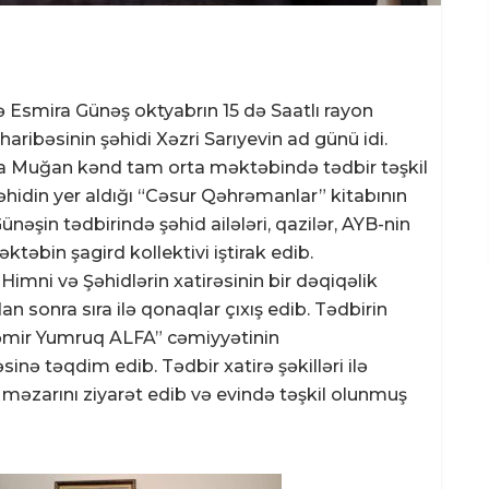
rə Esmira Günəş oktyabrın 15 də Saatlı rayon
ibəsinin şəhidi Xəzri Sarıyevin ad günü idi.
rta Muğan kənd tam orta məktəbində tədbir təşkil
əhidin yer aldığı “Cəsur Qəhrəmanlar” kitabının
şin tədbirində şəhid ailələri, qazilər, AYB-nin
təbin şagird kollektivi iştirak edib.
mni və Şəhidlərin xatirəsinin bir dəqiqəlik
n sonra sıra ilə qonaqlar çıxış edib. Tədbirin
Dəmir Yumruq ALFA” cəmiyyətinin
inə təqdim edib. Tədbir xatirə şəkilləri ilə
 məzarını ziyarət edib və evində təşkil olunmuş