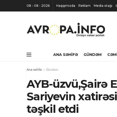
08 - 08 - 2026
Haqqımızda
Reklam
Media otağı
ANA SƏHIFƏ
GÜNDƏM
CƏM
Ana səhifə
Gündəm
AYB-üzvü,Şairə E
Sariyevin xatirə
təşkil etdi