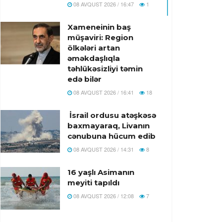
08 AVQUST 2026 / 16:47
1
Xameneinin baş
müşaviri: Region
ölkələri artan
əməkdaşlıqla
təhlükəsizliyi təmin
edə bilər
08 AVQUST 2026 / 16:41
18
İsrail ordusu atəşkəsə
baxmayaraq, Livanın
cənubuna hücum edib
08 AVQUST 2026 / 14:31
8
16 yaşlı Asimanın
meyiti tapıldı
08 AVQUST 2026 / 12:08
7