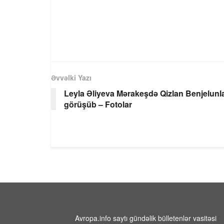
Əvvəlki Yazı
Leyla Əliyeva Mərakeşdə Qizlan Benjelunl
görüşüb – Fotolar
Avropa.info saytı gündəlik bülletenlər vasitəsi