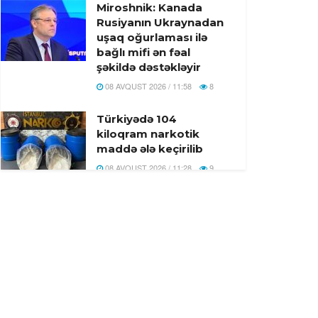
Miroshnik: Kanada
Rusiyanın Ukraynadan
uşaq oğurlaması ilə
bağlı mifi ən fəal
şəkildə dəstəkləyir
08 AVQUST 2026 / 11:58
8
Türkiyədə 104
kiloqram narkotik
maddə ələ keçirilib
08 AVQUST 2026 / 11:28
9
Tehranın buna
münasibət bildirmə və
lazım gələrsə, üzr də
istəməılidir
08 AVQUST 2026 / 11:19
5
Xocavənd Rayonunda
traktor minaya düşdü