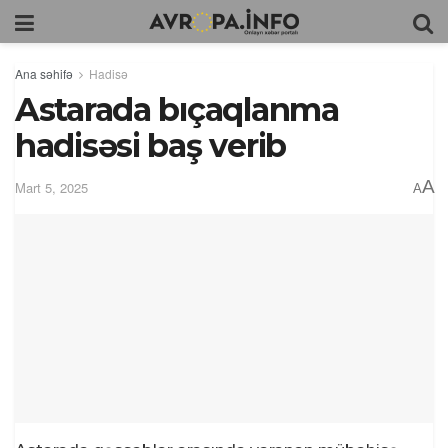
Ana səhifə
Hadisə
Astarada bıçaqlanma
hadisəsi baş verib
A
Mart 5, 2025
A