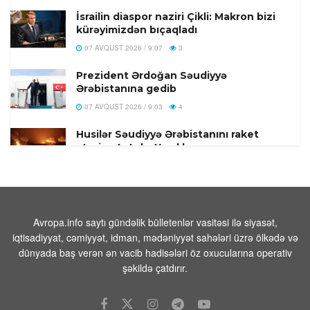
İsrailin diaspor naziri Çikli: Makron bizi
kürəyimizdən bıçaqladı
07 AVQUST 2026 / 9:07
3
Prezident Ərdoğan Səudiyyə
Ərəbistanına gedib
07 AVQUST 2026 / 9:03
4
Husilər Səudiyyə Ərəbistanını raket
atəşinə tutub- Yaralılar var
07 AVQUST 2026 / 8:55
9
Pentaqon dekabr ayında 100-dən çox
uzaqmənzilli PrSM raketlərinin
tədarük edildiyini açıqlamışdı
Avropa.info saytı gündəlik bülletenlər vasitəsi ilə siyasət,
iqtisadiyyat, cəmiyyət, idman, mədəniyyət sahələri üzrə ölkədə və
07 AVQUST 2026 / 8:17
1
dünyada baş verən ən vacib hadisələri öz oxucularına operativ
FAA yüzlərlə Boeing 737 Max
şəkildə çatdırır.
təyyarəsində çatların yoxlanılmasını
əmr edir
07 AVQUST 2026 / 8:07
12