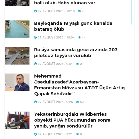
bəlli olub-Həbs olunan var
07 AVQUST 2026 / 10:18
7
Beyləqanda 18 yaşlı gənc kanalda
bataraq ölüb
07 AVQUST 2026 / 10:04
14
Rusiya səmasında gecə ərzində 203
pilotsuz təyyarə vurulub
07 AVQUST 2026 / 9:54
21
Məhəmməd
Əsədullazadə:“Azərbaycan-
Ermənistan Mövzusu ATƏT Üçün Artıq
Qapalı Səhifədir”
07 AVQUST 2026 / 9:26
53
Yekaterinburqdakı Wildberries
obyekti PUA hücumundan sonra
yanıb, yanğın söndürülür
07 AVQUST 2026 / 9:21
6