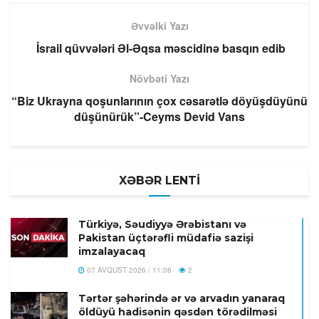
Əvvəlki Yazı
İsrail qüvvələri Əl-Əqsa məscidinə basqın edib
Növbəti Yazı
“Biz Ukrayna qoşunlarının çox cəsarətlə döyüşdüyünü
düşünürük”-Ceyms Devid Vans
XƏBƏR LENTİ
Türkiyə, Səudiyyə Ərəbistanı və
Pakistan üçtərəfli müdafiə sazişi
imzalayacaq
07 AVQUST 2026 / 11:06
2
Tərtər şəhərində ər və arvadın yanaraq
öldüyü hadisənin qəsdən törədilməsi