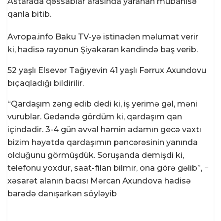
Astarada qəssablar arasında yaranan mübahisə
qanla bitib.
Avropa.info Baku TV-yə istinadən məlumat verir
ki, hadisə rayonun Şiyəkəran kəndində baş verib.
52 yaşlı Elsevər Tağıyevin 41 yaşlı Fərrux Axundovu
bıçaqladığı bildirilir.
“Qardaşım zəng edib dedi ki, iş yerimə gəl, məni
vurublar. Gedəndə gördüm ki, qardaşım qan
içindədir. 3-4 gün əvvəl həmin adamın gecə vaxtı
bizim həyətdə qardaşımın pəncərəsinin yanında
olduğunu görmüşdük. Soruşanda demişdi ki,
telefonu yoxdur, saat-filan bilmir, ona görə gəlib”, −
xəsarət alanın bacısı Mərcan Axundova hadisə
barədə danışarkən söyləyib