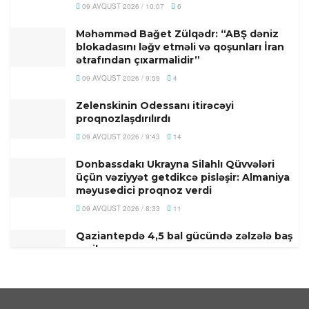
09 AVQUST 2026 / 10:07
6
Məhəmməd Bağet Zülqədr: “ABŞ dəniz
blokadasını ləğv etməli və qoşunları İran
ətrafından çıxarmalidir”
09 AVQUST 2026 / 9:59
4
Zelenskinin Odessanı itirəcəyi
proqnozlaşdırılırdı
09 AVQUST 2026 / 9:43
14
Donbassdakı Ukrayna Silahlı Qüvvələri
üçün vəziyyət getdikcə pisləşir: Almaniya
məyusedici proqnoz verdi
09 AVQUST 2026 / 8:33
11
Qaziantepdə 4,5 bal gücündə zəlzələ baş
verib
09 AVQUST 2026 / 8:02
14
Türkiyənin məşhur müğənnisi vəfat edib