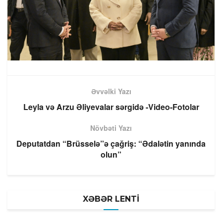
Əvvəlki Yazı
Leyla və Arzu Əliyevalar sərgidə -Video-Fotolar
Növbəti Yazı
Deputatdan “Brüsselə”ə çağriş: “Ədalətin yanında
olun”
XƏBƏR LENTİ