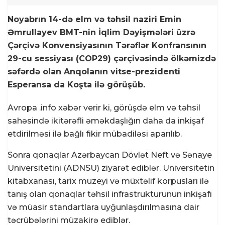
Noyabrın 14-də elm və təhsil naziri Emin
Əmrullayev BMT-nin İqlim Dəyişmələri üzrə
Çərçivə Konvensiyasının Tərəflər Konfransının
29-cu sessiyası (COP29) çərçivəsində ölkəmizdə
səfərdə olan Anqolanın vitse-prezidenti
Esperansa da Koşta ilə görüşüb.
Avropa .info xəbər verir ki, görüşdə elm və təhsil
sahəsində ikitərəfli əməkdaşlığın daha da inkişaf
etdirilməsi ilə bağlı fikir mübadiləsi aparılıb.
Sonra qonaqlar Azərbaycan Dövlət Neft və Sənaye
Universitetini (ADNSU) ziyarət ediblər. Universitetin
kitabxanası, tarix muzeyi və müxtəlif korpusları ilə
tanış olan qonaqlar təhsil infrastrukturunun inkişafı
və müasir standartlara uyğunlaşdırılmasına dair
təcrübələrini müzakirə ediblər.