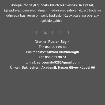
09 AVQUST 2026 / 7:49
11
Avropa.info saytı gündəlik bülletenlər vasitəsi ilə siyasət,
iqtisadiyyat, cəmiyyət, idman, mədəniyyət sahələri üzrə ölkədə və
Prezident İlham Əliyevlə Donald Tramp
dünyada baş verən ən vacib hadisələri öz oxucularına operativ
arasında telefon danışığı olub
şəkildə çatdırır.
08 AVQUST 2026 / 20:16
7
Paşinyanın Bakıya zəngi və Mehrini “azad
etmək” planı
Direktor:
Ruslan Bəşirli
08 AVQUST 2026 / 20:10
11
Tel:
050 291 24 88
Baş redaktor:
Şirvani Hümmətoğlu
Devid Felsen:”ABŞ-Azərbaycan
Tel:
050 851 90 51
münasibətlərində də yeni mərhələnin
E-mail:
avropainfo528@gmail.com
başlanğıcını qoyduğu qənaətindədir”
Ünvan:
Bakı şəhəri, Akademik Həsən Əliyev küçəsi 96
08 AVQUST 2026 / 18:06
11
İrandan Füzuliyə PUA ilə göndərilən
narkotiki satmaq istəyərkən saxlanildilar -
Video
08 AVQUST 2026 / 18:00
9
BƏƏ Hörmüz boğazında İran gəmisini