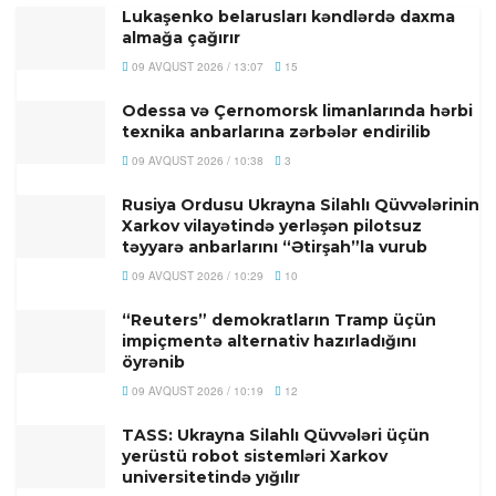
Lukaşenko belarusları kəndlərdə daxma
almağa çağırır
09 AVQUST 2026 / 13:07
15
Odessa və Çernomorsk limanlarında hərbi
texnika anbarlarına zərbələr endirilib
09 AVQUST 2026 / 10:38
3
Rusiya Ordusu Ukrayna Silahlı Qüvvələrinin
Xarkov vilayətində yerləşən pilotsuz
təyyarə anbarlarını “Ətirşah”la vurub
09 AVQUST 2026 / 10:29
10
“Reuters” demokratların Tramp üçün
impiçmentə alternativ hazırladığını
öyrənib
09 AVQUST 2026 / 10:19
12
TASS: Ukrayna Silahlı Qüvvələri üçün
yerüstü robot sistemləri Xarkov
universitetində yığılır