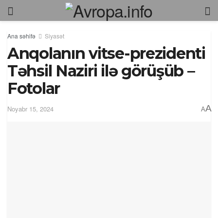
Ana səhifə
Siyasət
Anqolanın vitse-prezidenti
Təhsil Naziri ilə görüşüb –
Fotolar
A
Noyabr 15, 2024
A