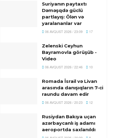
Suriyanın paytaxtı
Dəməşqdə güclü
partlayış: Ölən və
yaralananlar var
06 AVQUST 2026 / 23:09
17
Zelenski Ceyhun
Bayramovla görüşüb -
Video
06 AVQUST 2026 / 22:46
10
Romada İsrail və Livan
arasında danışıqların 7-ci
raundu davam edir
06 AVQUST 2026 / 20:23
12
Rusiydan Bakıya uçan
azərbaycanlı iş adamı
aeroportda saxlanıldı
06 AVQUST 2026 / 20:09
8