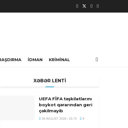
RAŞDIRMA
İDMAN
KRIMINAL
XƏBƏR LENTİ
UEFA FİFA təşkilatlarını
boykot qərarından geri
çəkilməyib
06 AVQUST 2026 / 23:15
9