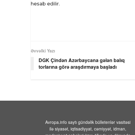
hesab edilir.
Əvvəlki Yazı
DGK Çindən Azərbaycana gələn balıq
torlarına görə araşdırmaya başladı
Avropa.info saytı gündəlik bülletenlər vasitəsi
ilə siyasət, iqtisadiyyat, cəmiyyət, idman,