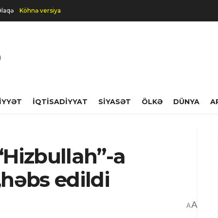
laqə
Köhnə versiya
IYYƏT
İQTISADIYYAT
SIYASƏT
ÖLKƏ
DÜNYA
A
“Hizbullah”-a
,həbs edildi
A
A