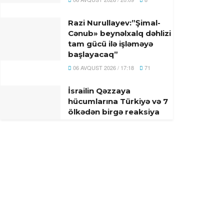
Razi Nurullayev:”Şimal-
Cənub» beynəlxalq dəhlizi
tam gücü ilə işləməyə
başlayacaq”
06 AVQUST 2026 / 17:18
71
İsrailin Qəzzaya
hücumlarına Türkiyə və 7
ölkədən birgə reaksiya
06 AVQUST 2026 / 17:01
5
Bakı-Qazax yolunda ağır
yol-nəqliyyat hadisəsi baş
verib -Yaralilar var -Video
06 AVQUST 2026 / 16:44
17
18 yaşlı İbrahim Əbilov
Yeniyetmənin