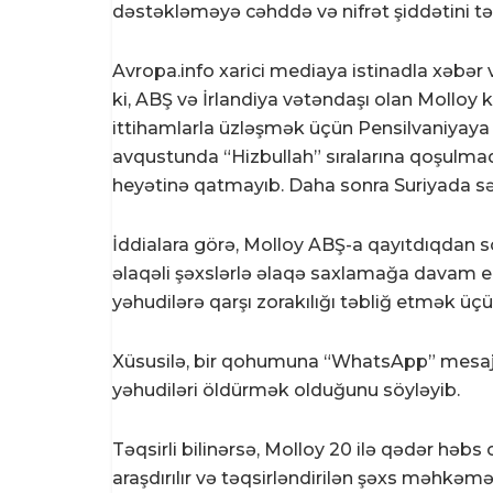
dəstəkləməyə cəhddə və nifrət şiddətini tə
Avropa.info xarici mediaya istinadla xəbər ve
ki, ABŞ və İrlandiya vətəndaşı olan Molloy
ittihamlarla üzləşmək üçün Pensilvaniyaya gön
avqustunda “Hizbullah” sıralarına qoşulma
heyətinə qatmayıb. Daha sonra Suriyada sə
İddialara görə, Molloy ABŞ-a qayıtdıqdan so
əlaqəli şəxslərlə əlaqə saxlamağa davam 
yəhudilərə qarşı zorakılığı təbliğ etmək üçün 
Xüsusilə, bir qohumuna “WhatsApp” mesajı
yəhudiləri öldürmək olduğunu söyləyib.
Təqsirli bilinərsə, Molloy 20 ilə qədər həbs cə
araşdırılır və təqsirləndirilən şəxs məhkəm