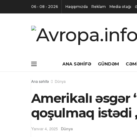
06 - 08 - 2026
Haqqımızda
Reklam
Media otağı
Ə
ANA SƏHIFƏ
GÜNDƏM
CƏM
Ana səhifə
Dünya
Amerikalı əsgər 
qoşulmaq istədi 
Yanvar 4, 2025
Dünya