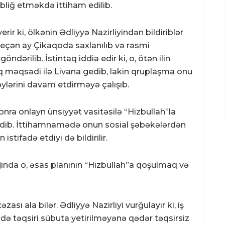
bliğ etməkdə ittiham edilib.
rir ki, ölkənin Ədliyyə Nazirliyindən bildiriblər
 keçən ay Çikaqoda saxlanılıb və rəsmi
dərilib. İstintaq iddia edir ki, o, ötən ilin
q məqsədi ilə Livana gedib, lakin qruplaşma onu
ylərini davam etdirməyə çalışıb.
nra onlayn ünsiyyət vasitəsilə “Hizbullah”la
edib. İttihamnamədə onun sosial şəbəkələrdən
istifadə etdiyi də bildirilir.
nda o, əsas planının “Hizbullah”a qoşulmaq və
zası ala bilər. Ədliyyə Nazirliyi vurğulayır ki, iş
ədə təqsiri sübuta yetirilməyənə qədər təqsirsiz