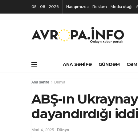
08 - 08 - 2026
Haqqımızda
Reklam
Media otağı
ANA SƏHIFƏ
GÜNDƏM
CƏM
Ana səhifə
Dünya
ABŞ-ın Ukraynaya 
dayandırdığı iddi
Mart 4, 2025
Dünya