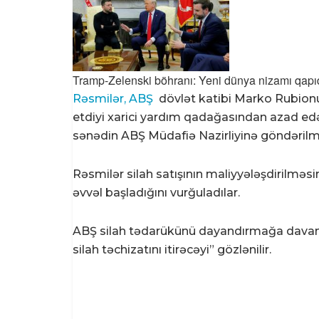
Tramp-Zelenski böhranı: Yeni dünya nizamı qapı
Rəsmilər, ABŞ
dövlət katibi Marko Rubionu
etdiyi xarici yardım qadağasından azad edə
sənədin ABŞ Müdafiə Nazirliyinə göndərilmə
Rəsmilər silah satışının maliyyələşdirilmə
əvvəl başladığını vurğuladılar.
ABŞ silah tədarükünü dayandırmağa dava
silah təchizatını itirəcəyi” gözlənilir.