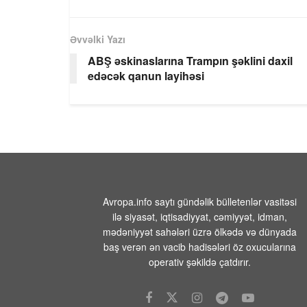
Əvvəlki Yazı
ABŞ əskinaslarına Trampın şəklini daxil
edəcək qanun layihəsi
Avropa.info saytı gündəlik bülletenlər vasitəsi
ilə siyasət, iqtisadiyyat, cəmiyyət, idman,
mədəniyyət sahələri üzrə ölkədə və dünyada
baş verən ən vacib hadisələri öz oxucularına
operativ şəkildə çatdırır.