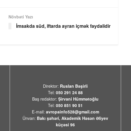
Növbəti Yazı
İmsakda süd, iftarda ayran içmək faydalidir
Direktor:
Ruslan Bəşirli
Tel:
050 291 24 88
Baş redaktor:
Şirvani Hümmətoğlu
Tel:
050 851 90 51
E-mail:
avropainfo528@gmail.com
Ünvan:
Bakı şəhəri, Akademik Həsən Əliyev
küçəsi 96