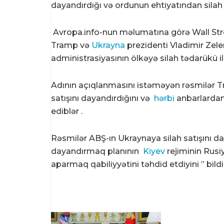
dayandırdığı və ordunun ehtiyatından silah d
Avropa.info-nun məlumatına görə Wall Stre
Tramp və
Ukrayna
prezidenti Vladimir Zelen
administrasiyasının ölkəyə silah tədarükü ilə
Adının açıqlanmasını istəməyən rəsmilər T
satışını dayandırdığını və
hərbi
anbarlardan 
ediblər .
Rəsmilər ABŞ-ın Ukraynaya silah satışını 
dayandırmaq planının
Kiyev
rejiminin Rus
aparmaq qabiliyyətini təhdid etdiyini ” bildi