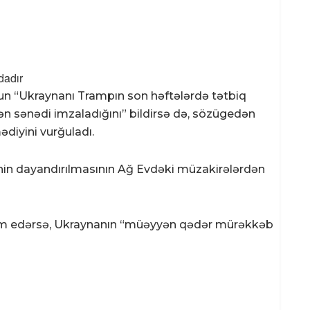
dadır
n “Ukraynanı Trampın son həftələrdə tətbiq
n sənədi imzaladığını” bildirsə də, sözügedən
diyini vurğuladı.
sinin dayandırılmasının Ağ Evdəki müzakirələrdən
m edərsə, Ukraynanın “müəyyən qədər mürəkkəb