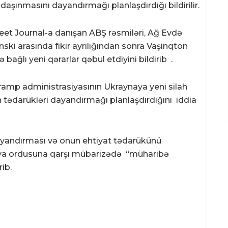
aşınmasını dayandırmağı planlaşdırdığı bildirilir.
et Journal-a danışan ABŞ rəsmiləri, Ağ Evdə
ski arasında fikir ayrılığından sonra Vaşinqton
 bağlı yeni qərarlar qəbul etdiyini bildirib .
ramp administrasiyasının Ukraynaya yeni silah
tədarükləri dayandırmağı planlaşdırdığını iddia
dayandırması və onun ehtiyat tədarükünü
iya ordusuna qarşı mübarizədə “müharibə
rib.