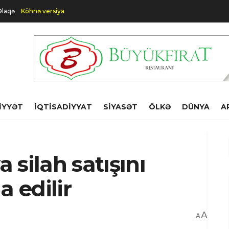
Əlaqə
Köhnə versiya
IYYƏT
İQTISADIYYAT
SIYASƏT
ÖLKƏ
DÜNYA
A
silah satışını
a edilir
A
A