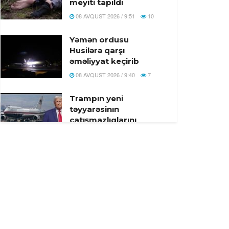
meyiti tapıldı
08 AVQUST 2026 / 9:51
10
Yəmən ordusu
Husilərə qarşı
əməliyyat keçirib
08 AVQUST 2026 / 9:40
7
Trampın yeni
təyyarəsinın
çatışmazlıqlarını
mediaya sızdıran şəxs
tapıldı
08 AVQUST 2026 / 9:23
1
Azərbaycan
XIN:”Gürcüstandakı
münaqişənin sülh yolu
ilə həllinə tam
dəstəyimizi bir daha