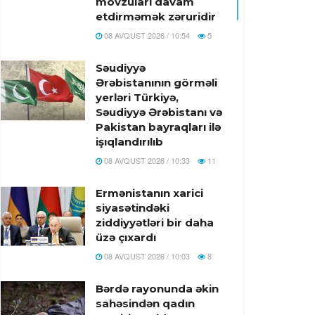
mövzuları davam
etdirməmək zəruridir
08 AVQUST 2026 / 10:54
5
Səudiyyə
Ərəbistanının görməli
yerləri Türkiyə,
Səudiyyə Ərəbistanı və
Pakistan bayraqları ilə
işıqlandırılıb
08 AVQUST 2026 / 10:33
11
Ermənistanın xarici
siyasətindəki
ziddiyyətləri bir daha
üzə çıxardı
08 AVQUST 2026 / 10:03
8
Bərdə rayonunda əkin
sahəsindən qadın