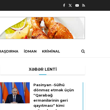
RAŞDIRMA
İDMAN
KRIMINAL
XƏBƏR LENTİ
Pasinyan -Sülhü
dönməz etmək üçün
“Qarabağ
ermənilərinin geri
qayıtması” kimi