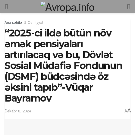
Ana səhifə
Cəmiyyət
“2025-ci ildə bütün növ
əmək pensiyaları
artırılacaq və bu, Dövlət
Sosial Müdafiə Fondunun
(DSMF) büdcəsində öz
əksini tapıb”-Vüqar
Bayramov
A
Dekabr 8, 2024
A