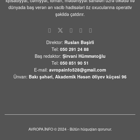
iqtisadiyyat, cəmiyyət, idman, mədəniyyət sahələri üzrə ölkədə və
07 AVQUST 2026 / 9:26
53
dünyada baş verən ən vacib hadisələri öz oxucularına operativ
Yekaterinburqdakı Wildberries
şəkildə çatdırır.
obyekti PUA hücumundan sonra
yanıb, yanğın söndürülür
07 AVQUST 2026 / 9:21
6
Direktor:
Ruslan Bəşirli
İsrailin diaspor naziri Çikli: Makron bizi
Tel:
050 291 24 88
kürəyimizdən bıçaqladı
Baş redaktor:
Şirvani Hümmətoğlu
07 AVQUST 2026 / 9:07
3
Tel:
050 851 90 51
E-mail:
avropainfo528@gmail.com
Prezident Ərdoğan Səudiyyə
Ünvan:
Bakı şəhəri, Akademik Həsən Əliyev küçəsi 96
Ərəbistanına gedib
07 AVQUST 2026 / 9:03
4
Husilər Səudiyyə Ərəbistanını raket
atəşinə tutub- Yaralılar var
07 AVQUST 2026 / 8:55
9
Pentaqon dekabr ayında 100-dən çox
AVROPA.İNFO © 2024 - Bütün hüquqları qorunur.
uzaqmənzilli PrSM raketlərinin
tədarük edildiyini açıqlamışdı