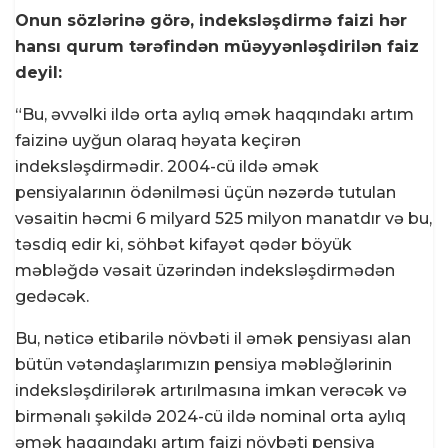
Onun sözlərinə görə, indeksləşdirmə faizi hər
hansı qurum tərəfindən müəyyənləşdirilən faiz
deyil:
“Bu, əvvəlki ildə orta aylıq əmək haqqındakı artım
faizinə uyğun olaraq həyata keçirən
indeksləşdirmədir. 2004-cü ildə əmək
pensiyalarının ödənilməsi üçün nəzərdə tutulan
vəsaitin həcmi 6 milyard 525 milyon manatdır və bu,
təsdiq edir ki, söhbət kifayət qədər böyük
məbləğdə vəsait üzərindən indeksləşdirmədən
gedəcək.
Bu, nəticə etibarilə növbəti il əmək pensiyası alan
bütün vətəndaşlarımızın pensiya məbləğlərinin
indeksləşdirilərək artırılmasına imkan verəcək və
birmənalı şəkildə 2024-cü ildə nominal orta aylıq
əmək haqqındakı artım faizi növbəti pensiya