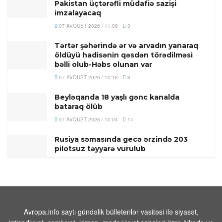
Pakistan üçtərəfli müdafiə sazişi
imzalayacaq
07 AVQUST 2026 / 11:06
3
Tərtər şəhərində ər və arvadın yanaraq
öldüyü hadisənin qəsdən törədilməsi
bəlli olub-Həbs olunan var
07 AVQUST 2026 / 10:18
8
Beyləqanda 18 yaşlı gənc kanalda
bataraq ölüb
07 AVQUST 2026 / 10:04
14
Rusiya səmasında gecə ərzində 203
pilotsuz təyyarə vurulub
07 AVQUST 2026 / 9:54
21
Məhəmməd
Əsədullazadə:“Azərbaycan-
Ermənistan Mövzusu ATƏT Üçün Artıq
Qapalı Səhifədir”
Avropa.info saytı gündəlik bülletenlər vasitəsi ilə siyasət,