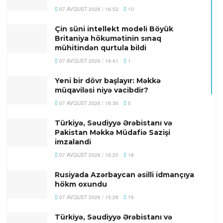
07 AVQUST 2026 / 16:52
10
Çin süni intellekt modeli Böyük
Britaniya hökumətinin sınaq
mühitindən qurtula bildi
07 AVQUST 2026 / 16:41
1
Yeni bir dövr başlayır: Məkkə
müqaviləsi niyə vacibdir?
07 AVQUST 2026 / 16:36
5
Türkiyə, Səudiyyə Ərəbistanı və
Pakistan Məkkə Müdafiə Sazişi
imzalandi
07 AVQUST 2026 / 16:20
18
Rusiyada Azərbaycan əsilli idmançıya
hökm oxundu
07 AVQUST 2026 / 15:28
16
Türkiyə, Səudiyyə Ərəbistanı və