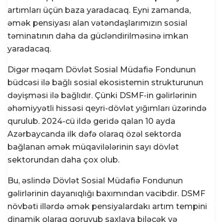
artımları üçün baza yaradacaq. Eyni zamanda,
əmək pensiyası alan vətəndaşlarımızın sosial
təminatının daha da gücləndirilməsinə imkan
yaradacaq.
Digər məqam Dövlət Sosial Müdafiə Fondunun
büdcəsi ilə bağlı sosial ekosistemin strukturunun
dəyişməsi ilə bağlıdır. Çünki DSMF-in gəlirlərinin
əhəmiyyətli hissəsi qeyri-dövlət yığımları üzərində
qurulub. 2024-cü ildə geridə qalan 10 ayda
Azərbaycanda ilk dəfə olaraq özəl sektorda
bağlanan əmək müqavilələrinin sayı dövlət
sektorundan daha çox olub.
Bu, əslində Dövlət Sosial Müdafiə Fondunun
gəlirlərinin dayanıqlığı baxımından vacibdir. DSMF
növbəti illərdə əmək pensiyalardakı artım tempini
dinamik olaraq qoruyub saxlaya biləcək və