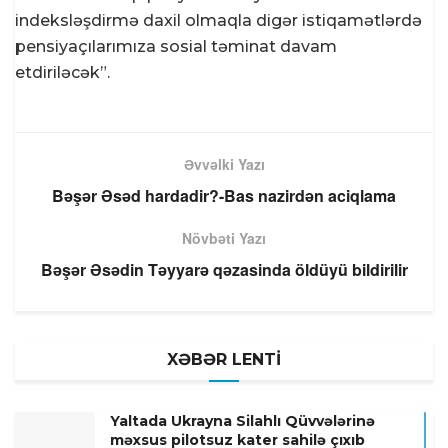
indeksləşdirmə daxil olmaqla digər istiqamətlərdə
pensiyaçılarımıza sosial təminat davam
etdiriləcək”.
Əvvəlki Yazı
Bəşər Əsəd hardadir?-Bas nazirdən aciqlama
Növbəti Yazı
Bəşər Əsədin Təyyarə qəzasinda öldüyü bildirilir
XƏBƏR LENTİ
Yaltada Ukrayna Silahlı Qüvvələrinə
məxsus pilotsuz kater sahilə çıxıb