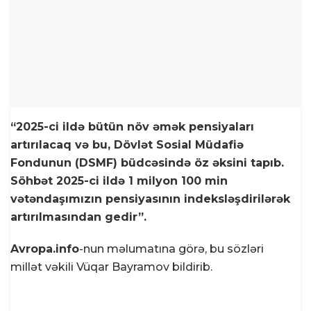
“2025-ci ildə bütün növ əmək pensiyaları
artırılacaq və bu, Dövlət Sosial Müdafiə
Fondunun (DSMF) büdcəsində öz əksini tapıb.
Söhbət 2025-ci ildə 1 milyon 100 min
vətəndaşımızın pensiyasının indeksləşdirilərək
artırılmasından gedir”.
Avropa.info
-nun məlumatına görə, bu sözləri
millət vəkili Vüqar Bayramov bildirib.